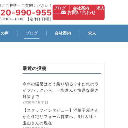
軽にご相談・ご質問ください！
施工事例
お客様の声
ブログ
会社案内
求人
120-990-955
お問い合わせ
 9:00～18:00 【定休日:日曜】
様の声
ブログ
会社案内
求人
最近の投稿
今年の猛暑はどう乗り切る？すだれのラ
イフハックから、一歩進んだ快適な暑さ
対策まで
2026年7月31日
【スタッフインタビュー】洋菓子屋さん
から住宅リフォーム営業へ。6月入社・
玉山さんの現在