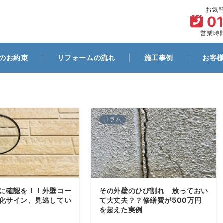
お気
ム
代表プロフィール
お客様とのお約束
リフォームの流れ
0
営業時間
のお約束
リフォームの流れ
施工事例
お客
コラム
に確認を！！外壁コー
その外壁のひび割れ 放っておい
化サイン、見逃してい
て大丈夫？？修繕費が500万円
を超えた実例