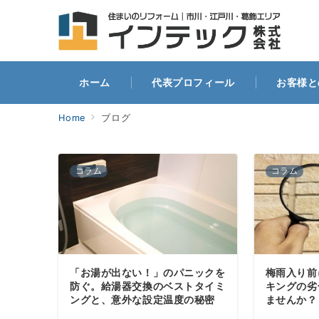
ホー
ホーム
代表プロフィール
お客様と
Home
ブログ
コラム
コラム
「お湯が出ない！」のパニックを
梅雨入り前
防ぐ。給湯器交換のベストタイミ
キングの劣
ングと、意外な設定温度の秘密
ませんか？