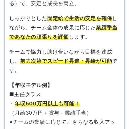
る）で、安定と成長を両立。
しっかりとした
固定給で生活の安定を確保
し
ながら、チーム全体の成果に応じた
業績手当
であなたの頑張りを評価
します。
チームで協力し助け合いながら目標を達成
し、
努力次第でスピード昇進・昇給が可能
で
す。
【年収モデル例】
■主任クラス
・
年収500万円以上も可能！
（月給30万円＋賞与＋業績手当）
※チームの業績に応じて、さらなる収入アッ