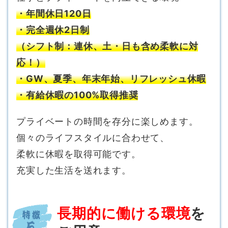
・年間休日120日
・完全週休2日制
（シフト制：連休、土・日も含め柔軟に対
応！）
・GW、夏季、年末年始、リフレッシュ休暇
・有給休暇の100%取得推奨
プライベートの時間を存分に楽しめます。
個々のライフスタイルに合わせて、
柔軟に休暇を取得可能です。
充実した生活を送れます。
長期的に働ける環境
を