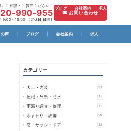
軽にご相談・ご質問ください！
施工事例
お客様の声
ブログ
会社案内
求人
120-990-955
お問い合わせ
 9:00～18:00 【定休日:日曜】
様の声
ブログ
会社案内
求人
カテゴリー
大工・内装
31
屋根・外壁・防水
71
雨漏り調査・修理
11
水まわり・設備
59
窓・サッシ・ドア
23