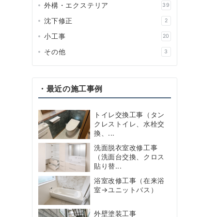
外構・エクステリア
39
沈下修正
2
小工事
20
その他
3
・最近の施工事例
トイレ交換工事（タン
クレストイレ、水栓交
換、...
洗面脱衣室改修工事
（洗面台交換、クロス
貼り替...
浴室改修工事（在来浴
室→ユニットバス）
外壁塗装工事