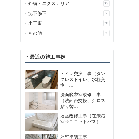
外構・エクステリア
39
沈下修正
2
小工事
20
その他
3
・最近の施工事例
トイレ交換工事（タン
クレストイレ、水栓交
換、...
洗面脱衣室改修工事
（洗面台交換、クロス
貼り替...
浴室改修工事（在来浴
室→ユニットバス）
外壁塗装工事