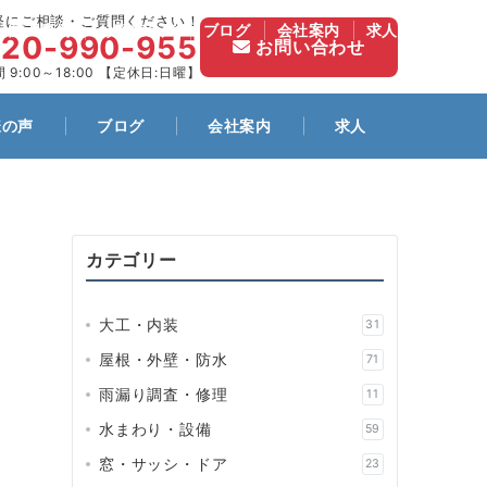
軽にご相談・ご質問ください！
施工事例
お客様の声
ブログ
会社案内
求人
120-990-955
お問い合わせ
 9:00～18:00 【定休日:日曜】
様の声
ブログ
会社案内
求人
カテゴリー
大工・内装
31
屋根・外壁・防水
71
雨漏り調査・修理
11
水まわり・設備
59
窓・サッシ・ドア
23