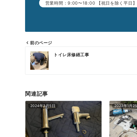
営業時間：9:00〜18:00 【祝日を除く平日
前のページ
投
トイレ床修繕工事
稿
ナ
ビ
ゲ
関連記事
ー
2024年3月5日
2023年1月2
シ
ョ
ン