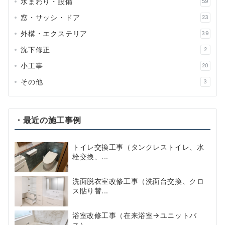
水まわり・設備
59
窓・サッシ・ドア
23
外構・エクステリア
39
沈下修正
2
小工事
20
その他
3
・最近の施工事例
トイレ交換工事（タンクレストイレ、水
栓交換、...
洗面脱衣室改修工事（洗面台交換、クロ
ス貼り替...
浴室改修工事（在来浴室→ユニットバ
ス）