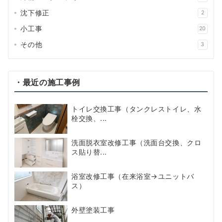
沈下修正
2
小工事
20
その他
3
・最近の施工事例
トイレ交換工事（タンクレストイレ、水
栓交換、...
洗面脱衣室改修工事（洗面台交換、クロ
ス貼り替...
浴室改修工事（在来浴室→ユニットバ
ス）
外壁塗装工事