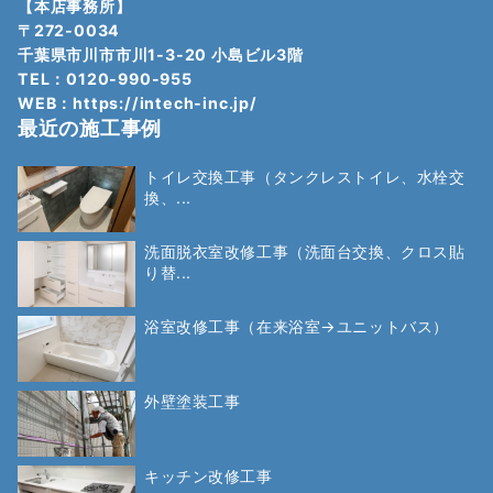
【本店事務所】
〒272-0034
千葉県市川市市川1-3-20 小島ビル3階
TEL：0120-990-955
WEB：
https://intech-inc.jp/
最近の施工事例
トイレ交換工事（タンクレストイレ、水栓交
換、...
洗面脱衣室改修工事（洗面台交換、クロス貼
り替...
浴室改修工事（在来浴室→ユニットバス）
外壁塗装工事
キッチン改修工事