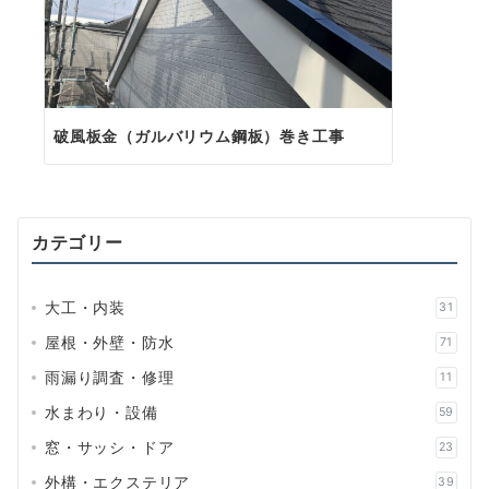
破風板金（ガルバリウム鋼板）巻き工事
カテゴリー
大工・内装
31
屋根・外壁・防水
71
雨漏り調査・修理
11
水まわり・設備
59
窓・サッシ・ドア
23
外構・エクステリア
39