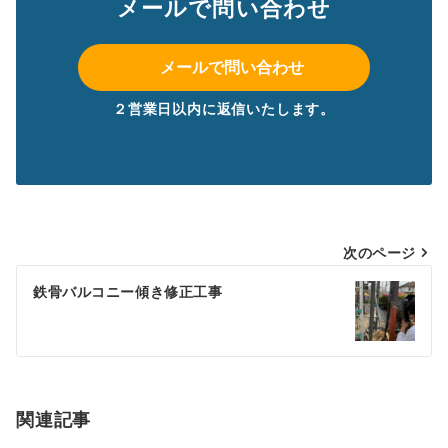
メールで問い合わせ
メールで問い合わせ
２営業日以内に返信いたします。
投
次のページ
稿
鉄骨バルコニー傾き修正工事
ナ
ビ
ゲ
ー
関連記事