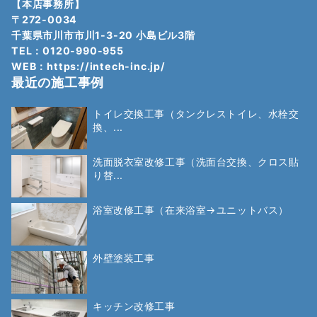
【本店事務所】
〒272-0034
千葉県市川市市川1-3-20 小島ビル3階
TEL：0120-990-955
WEB：
https://intech-inc.jp/
最近の施工事例
トイレ交換工事（タンクレストイレ、水栓交
換、...
洗面脱衣室改修工事（洗面台交換、クロス貼
り替...
浴室改修工事（在来浴室→ユニットバス）
外壁塗装工事
キッチン改修工事