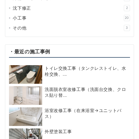
沈下修正
2
小工事
20
その他
3
・最近の施工事例
トイレ交換工事（タンクレストイレ、水
栓交換、...
洗面脱衣室改修工事（洗面台交換、クロ
ス貼り替...
浴室改修工事（在来浴室→ユニットバ
ス）
外壁塗装工事