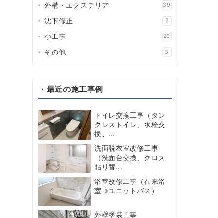
外構・エクステリア
39
沈下修正
2
小工事
20
その他
3
・最近の施工事例
トイレ交換工事（タン
クレストイレ、水栓交
換、...
洗面脱衣室改修工事
（洗面台交換、クロス
貼り替...
浴室改修工事（在来浴
室→ユニットバス）
外壁塗装工事