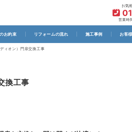
お気
ム
代表プロフィール
お客様とのお約束
リフォームの流れ
0
営業時間
のお約束
リフォームの流れ
施工事例
お客
ディオン）門扉交換工事
交換工事