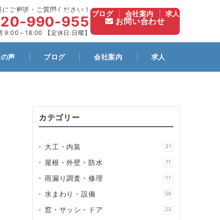
軽にご相談・ご質問ください！
施工事例
お客様の声
ブログ
会社案内
求人
120-990-955
お問い合わせ
 9:00～18:00 【定休日:日曜】
様の声
ブログ
会社案内
求人
カテゴリー
大工・内装
31
屋根・外壁・防水
71
雨漏り調査・修理
11
水まわり・設備
59
窓・サッシ・ドア
23