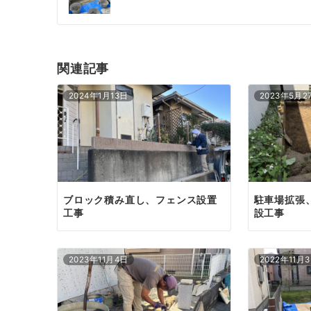
ナ
ビ
ゲ
関連記事
ー
2024年1月13日
2023年5月2
シ
ョ
ン
ブロック積み直し、フェンス設置
駐車場拡張
工事
設工事
2023年11月4日
2022年11月