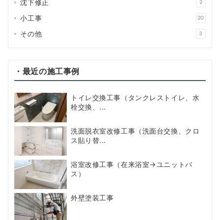
沈下修正
2
小工事
20
その他
3
・最近の施工事例
トイレ交換工事（タンクレストイレ、水
栓交換、...
洗面脱衣室改修工事（洗面台交換、クロ
ス貼り替...
浴室改修工事（在来浴室→ユニットバ
ス）
外壁塗装工事