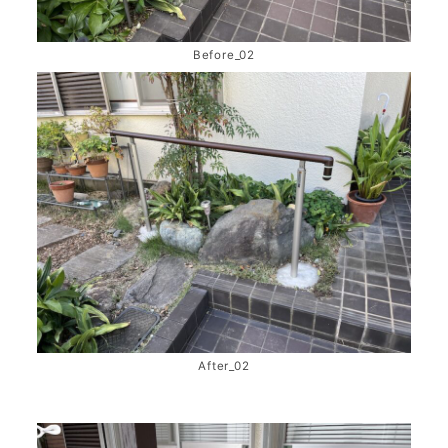
Before_02
After_02