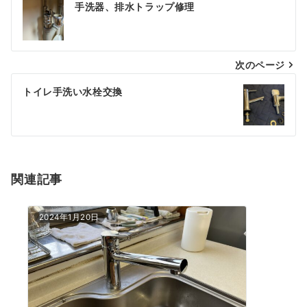
手洗器、排水トラップ修理
稿
ナ
次のページ
ビ
ゲ
トイレ手洗い水栓交換
ー
シ
ョ
関連記事
ン
2024年1月20日