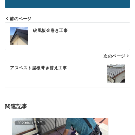
前のページ
投
破風板金巻き工事
稿
ナ
次のページ
ビ
ゲ
アスベスト屋根葺き替え工事
ー
シ
ョ
関連記事
ン
2023年11月7日