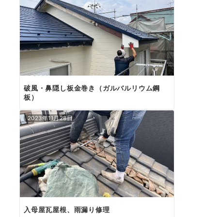
破風・鼻隠し板金巻き（ガルバルリウム鋼
板）
2023年11月28日
入母屋瓦屋根、雨漏り修理