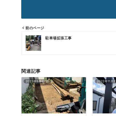
前のページ
投
駐車場拡張工事
稿
ナ
ビ
ゲ
関連記事
ー
2023年5月27日
2022年11月
シ
ョ
ン