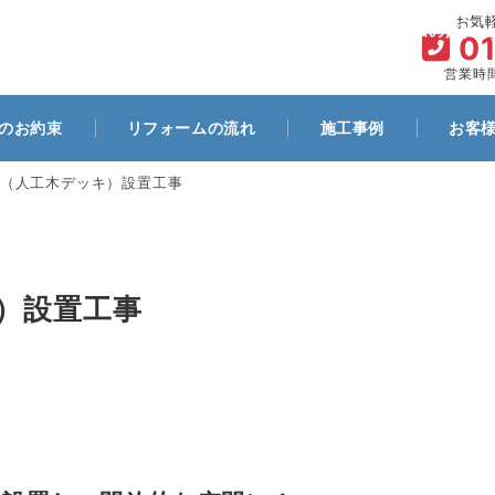
お気
ム
代表プロフィール
お客様とのお約束
リフォームの流れ
0
営業時間
のお約束
リフォームの流れ
施工事例
お客
（人工木デッキ）設置工事
）設置工事