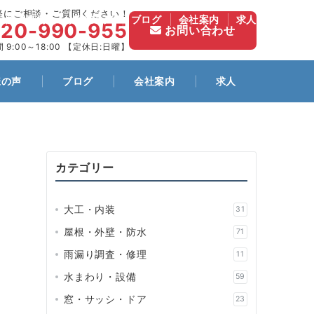
軽にご相談・ご質問ください！
施工事例
お客様の声
ブログ
会社案内
求人
120-990-955
お問い合わせ
 9:00～18:00 【定休日:日曜】
様の声
ブログ
会社案内
求人
カテゴリー
大工・内装
31
屋根・外壁・防水
71
雨漏り調査・修理
11
水まわり・設備
59
窓・サッシ・ドア
23