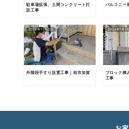
駐車場拡張、土間コンクリート打
バルコニー
設工事
2022年11月5日
2024年1月1
外階段手すり設置工事｜柏市加賀
ブロック積
工事
お家