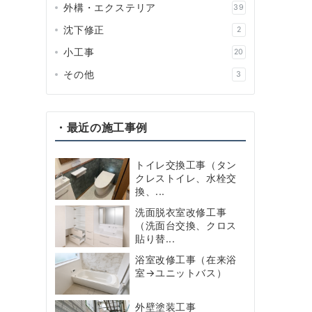
外構・エクステリア
39
沈下修正
2
小工事
20
その他
3
・最近の施工事例
トイレ交換工事（タン
クレストイレ、水栓交
換、...
洗面脱衣室改修工事
（洗面台交換、クロス
貼り替...
浴室改修工事（在来浴
室→ユニットバス）
外壁塗装工事