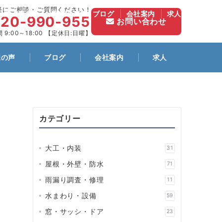
軽にご相談・ご質問ください！
施工事例
お客様の声
ブログ
会社案内
求人
120-990-955
お問い合わせ
 9:00～18:00 【定休日:日曜】
様の声
ブログ
会社案内
求人
カテゴリー
大工・内装
31
屋根・外壁・防水
71
雨漏り調査・修理
11
水まわり・設備
59
窓・サッシ・ドア
23