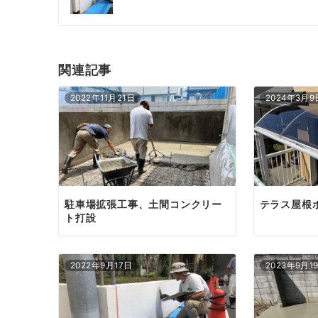
ナ
ビ
ゲ
関連記事
ー
2022年11月21日
2024年3月9
シ
ョ
ン
駐車場拡張工事、土間コンクリー
テラス屋根
ト打設
2022年9月17日
2023年9月1