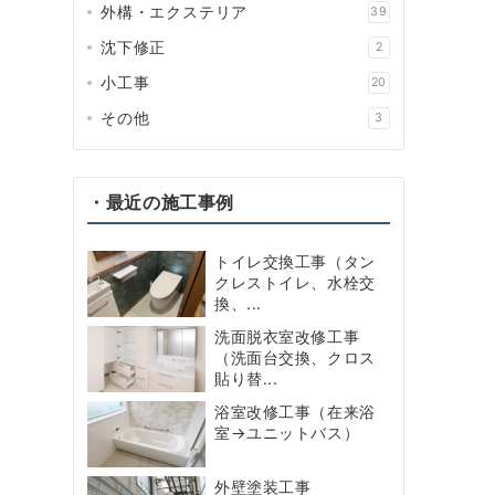
外構・エクステリア
39
沈下修正
2
小工事
20
その他
3
・最近の施工事例
トイレ交換工事（タン
クレストイレ、水栓交
換、...
洗面脱衣室改修工事
（洗面台交換、クロス
貼り替...
浴室改修工事（在来浴
室→ユニットバス）
外壁塗装工事