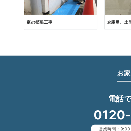
庭の拡張工事
倉庫用、土
お家
電話
0120
営業時間：9:00