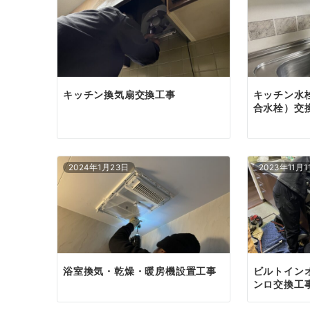
シ
ョ
ン
キッチン換気扇交換工事
キッチン水
合水栓）交
2024年1月23日
2023年11月1
浴室換気・乾燥・暖房機設置工事
ビルトイン
ンロ交換工