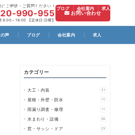
軽にご相談・ご質問ください！
施工事例
お客様の声
ブログ
会社案内
求人
120-990-955
お問い合わせ
 9:00～18:00 【定休日:日曜】
様の声
ブログ
会社案内
求人
カテゴリー
大工・内装
31
屋根・外壁・防水
71
雨漏り調査・修理
11
水まわり・設備
59
窓・サッシ・ドア
23