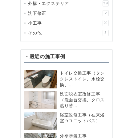
外構・エクステリア
39
沈下修正
2
小工事
20
その他
3
・最近の施工事例
トイレ交換工事（タン
クレストイレ、水栓交
換、...
洗面脱衣室改修工事
（洗面台交換、クロス
貼り替...
浴室改修工事（在来浴
室→ユニットバス）
外壁塗装工事