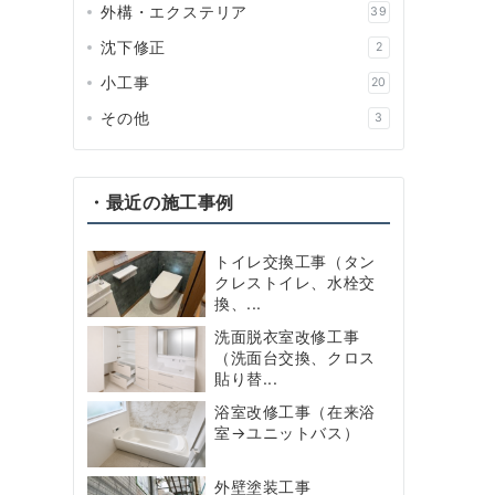
外構・エクステリア
39
沈下修正
2
小工事
20
その他
3
・最近の施工事例
トイレ交換工事（タン
クレストイレ、水栓交
換、...
洗面脱衣室改修工事
（洗面台交換、クロス
貼り替...
浴室改修工事（在来浴
室→ユニットバス）
外壁塗装工事