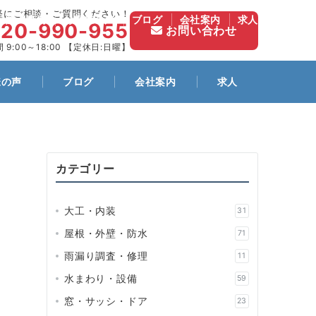
軽にご相談・ご質問ください！
施工事例
お客様の声
ブログ
会社案内
求人
120-990-955
お問い合わせ
 9:00～18:00 【定休日:日曜】
様の声
ブログ
会社案内
求人
カテゴリー
大工・内装
31
屋根・外壁・防水
71
雨漏り調査・修理
11
水まわり・設備
59
窓・サッシ・ドア
23