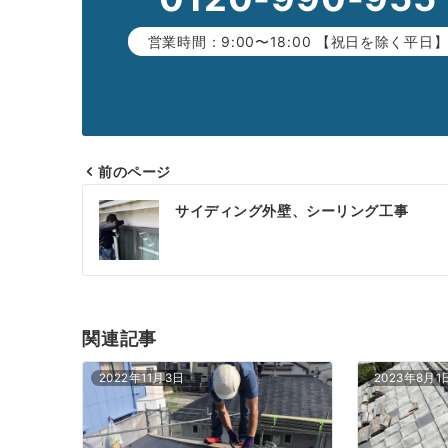
営業時間：9:00〜18:00 【祝日を除く平日
前のページ
投
サイディング外壁、シーリング工事
稿
ナ
ビ
ゲ
関連記事
ー
2022年11月3日
2023年8月1
シ
ョ