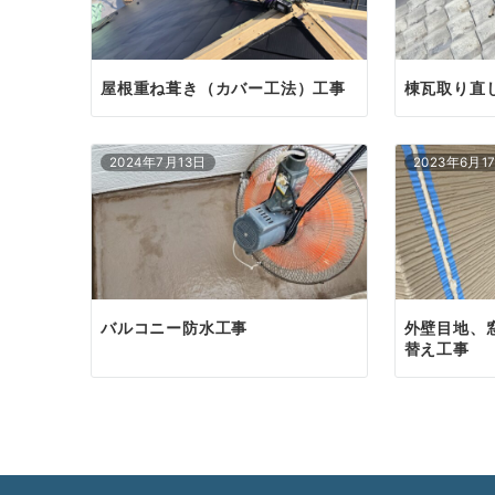
ン
屋根重ね葺き（カバー工法）工事
棟瓦取り直
2024年7月13日
2023年6月1
バルコニー防水工事
外壁目地、
替え工事