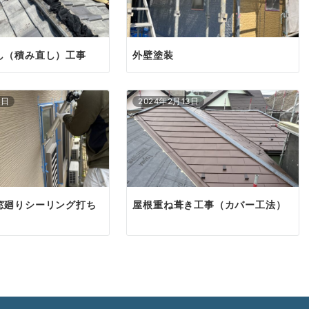
し（積み直し）工事
外壁塗装
7日
2024年2月13日
窓廻りシーリング打ち
屋根重ね葺き工事（カバー工法）